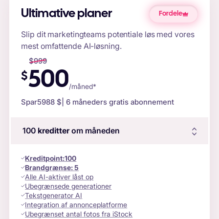
Ultimative planer
Fordele
Slip dit marketingteams potentiale løs med vores
mest omfattende AI-løsning.
$
999
500
$
/måned*
Spar
5988 $
| 6 måneders gratis abonnement
100
kreditter
om måneden
Kreditpoint
:
100
Brandgrænse:
5
Alle AI-aktiver låst op
Ubegrænsede generationer
Tekstgenerator AI
Integration af annonceplatforme
Ubegrænset antal fotos fra iStock