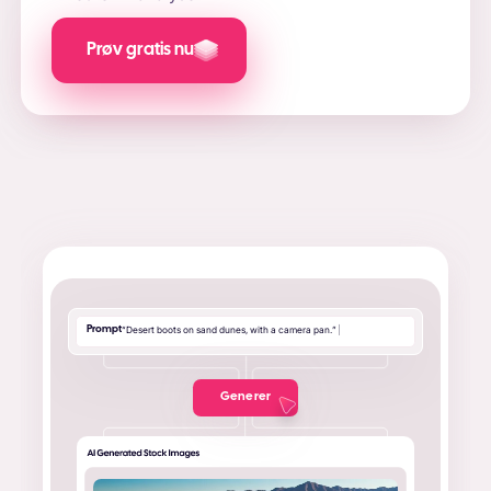
Prøv gratis nu
Prompt
“
D
e
s
e
r
t
b
o
o
t
s
o
n
s
a
n
d
d
u
n
e
s
,
w
i
t
h
a
c
a
m
e
r
a
p
a
n
.
”
|
Generer