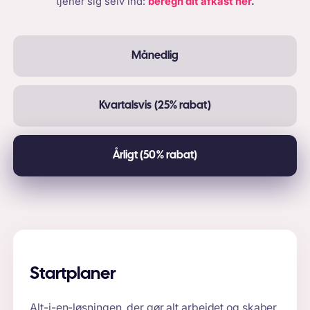
tjener sig selv ind:
beregn dit afkast her
.
Månedlig
Kvartalsvis (25% rabat)
Årligt (50% rabat)
Startplaner
Alt-i-en-løsningen, der gør alt arbejdet og skaber