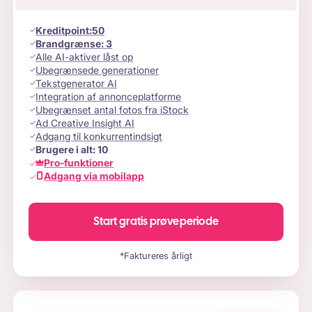
Kreditpoint
:
50
Brandgrænse:
3
Alle AI-aktiver låst op
Ubegrænsede generationer
Tekstgenerator AI
Integration af annonceplatforme
Ubegrænset antal fotos fra iStock
Ad Creative Insight AI
Adgang til konkurrentindsigt
Brugere i alt:
10
Pro-funktioner
Adgang via mobilapp
Start gratis prøveperiode
*Faktureres årligt