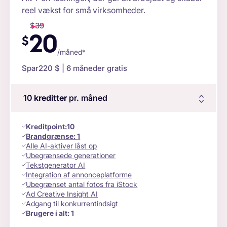
reel vækst for små virksomheder.
$
39
20
$
/måned*
Spar
220 $
| 6 måneder gratis
10
kreditter
pr. måned
Kreditpoint
:
10
Brandgrænse:
1
Alle AI-aktiver låst op
Ubegrænsede generationer
Tekstgenerator AI
Integration af annonceplatforme
Ubegrænset antal fotos fra iStock
Ad Creative Insight AI
Adgang til konkurrentindsigt
Brugere i alt:
1