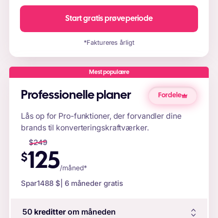
Start gratis prøveperiode
*Faktureres årligt
Mest populære
Professionelle planer
Fordele
Lås op for Pro-funktioner, der forvandler dine
brands til konverteringskraftværker.
$
249
125
$
/måned*
Spar
1488 $
| 6 måneder gratis
50
kreditter
om måneden