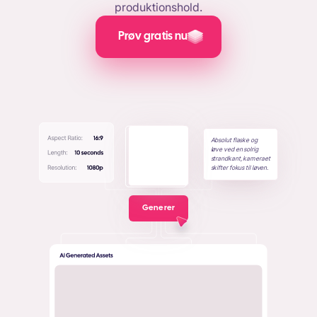
produktionshold.
Prøv gratis nu
Absolut flaske og
løve ved en solrig
strandkant, kameraet
skifter fokus til løven.
Generer
+