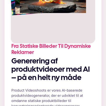
Opfordring
: "Frisk cheeseburger på et rustikt
træbord, omgivet af naturligt sollys og friske
grøntsager."
Fra Statiske Billeder Til Dynamiske
Reklamer
Generering af
produktvideoer med AI
– på en helt ny måde
Product Videoshoots er vores AI-baserede
produktvideogenerator, der er udviklet til at
omdanne statiske produktbilleder til
konverteringsorienterede videoannoncer.